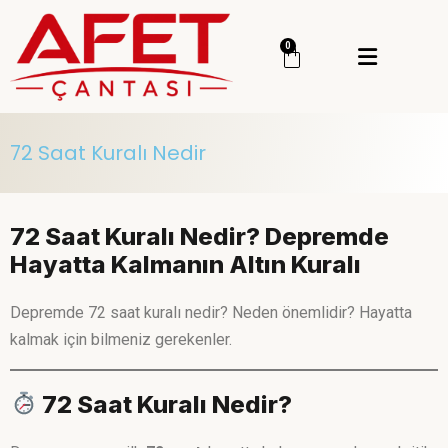
Menü
0
Giriş Yap
Sipariş Takip
72 Saat Kuralı Nedir
Kategoriler
Menü
Genel
72 Saat Kuralı Nedir? Depremde
Deprem Çantası
Hayatta Kalmanın Altın Kuralı
Deprem Malzemesi
Depremde 72 saat kuralı nedir? Neden önemlidir? Hayatta
İlk Yardım Çantası
kalmak için bilmeniz gerekenler.
Okul Deprem Çantası
72 Saat Kuralı Nedir?
Toptan Deprem Çantası