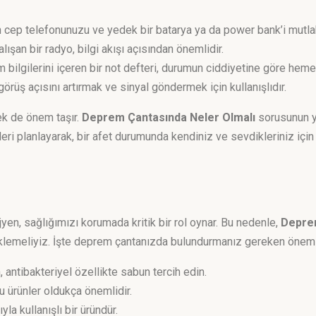
in cep telefonunuzu ve yedek bir batarya ya da power bank’i mutlak
çalışan bir radyo, bilgi akışı açısından önemlidir.
şim bilgilerini içeren bir not defteri, durumun ciddiyetine göre hemen
görüş açısını artırmak ve sinyal göndermek için kullanışlıdır.
ek de önem taşır.
Deprem Çantasında Neler Olmalı
sorusunun ya
ri planlayarak, bir afet durumunda kendiniz ve sevdikleriniz için g
jyen, sağlığımızı korumada kritik bir rol oynar. Bu nedenle,
Depre
 eklemeliyiz. İşte deprem çantanızda bulundurmanız gereken öneml
, antibakteriyel özellikte sabun tercih edin.
bu ürünler oldukça önemlidir.
a kullanışlı bir üründür.