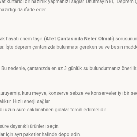
yat kurtarıcı bir hazırlık yapmanızı sağlar. Unutmayın ki, “Deprem
zırlığı da ifade eder.
k hayati önem taşır. (
Afet Çantasında Neler Olmalı
) sorusunun 
ğlar. İşte deprem çantanızda bulunması gereken su ve besin madde
. Bu nedenle, çantanızda en az 3 günlük su bulundurmanız önerilir
n kuruyemiş, kuru meyve, konserve sebze ve konserveler iyi bir seç
ıktır. Hızlı enerji sağlar.
i uzun süre saklanabilen gıdalar tercih edilmelidir.
süre dayanıklı ürünleri seçin.
ar için ayrı paketler halinde depo edin.