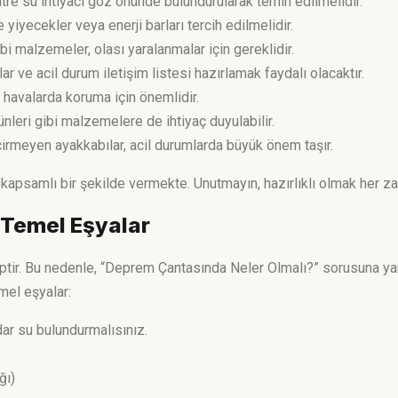
litre su ihtiyacı göz önünde bulundurularak temin edilmelidir.
 yiyecekler veya enerji barları tercih edilmelidir.
gibi malzemeler, olası yaralanmalar için gereklidir.
lar ve acil durum iletişim listesi hazırlamak faydalı olacaktır.
k havalarda koruma için önemlidir.
rünleri gibi malzemelere de ihtiyaç duyulabilir.
çirmeyen ayakkabılar, acil durumlarda büyük önem taşır.
kapsamlı bir şekilde vermekte. Unutmayın, hazırlıklı olmak her z
 Temel Eşyalar
ptir. Bu nedenle, “Deprem Çantasında Neler Olmalı?” sorusuna yanı
mel eşyalar:
dar su bulundurmalısınız.
ğı)