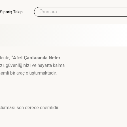
Sipariş Takip
Sipariş Takip
denle,
“Afet Çantasında Neler
İlk Yardım Çantası
ızı, güvenliğinizi ve hayatta kalma
nemli bir araç oluşturmaktadır.
Okul Deprem Çantası
Toptan Deprem Çantası
şturması son derece önemlidir.