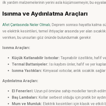
ilk yardım malzemelerinin yerini asla küçümsemeyin; bu eşyalar h
Isınma ve Aydınlatma Araçları
Afet Çantasında Neler Olmalı
; Deprem sonrası hayatta kalma s
ve elektrik kesintileri, temel ihtiyaçlar arasında yer alan sıcak
verirken, bu unsurları göz önünde bulundurmak gerekir.
Isınma Araçları:
Küçük Katlanabilir Isıtıcılar:
Taşınabilir özellikte, hafif v
Termal Battaniyeler:
Isı kaybını önler, hafif ve yer kapl
Isınma Yastıkları:
Kimyasal ısıtıcılar, anlık sıcaklık sağlar
Aydınlatma Araçları:
El Fenerleri:
Uzun pil ömrüne sahip modeller tercih edilm
Baş Lambaları:
Kollar serbest olduğu için pratik bir ayd
Mum ve Mumluk:
Elektrik kesintileri için klasik ve etkil