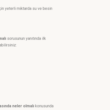
için yeterli miktarda su ve besin
malı
sorusunun yanıtında ilk
ilirsiniz:
sında neler olmalı
konusunda