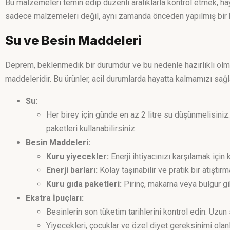
Bu malzemeleri temin edip düzenli aralıklarla kontrol etmek, ha
sadece malzemeleri değil, aynı zamanda önceden yapılmış bir ha
Su ve Besin Maddeleri
Deprem, beklenmedik bir durumdur ve bu nedenle hazırlıklı olma
maddeleridir. Bu ürünler, acil durumlarda hayatta kalmamızı sa
Su:
Her birey için günde en az 2 litre su düşünmelisiniz
paketleri kullanabilirsiniz.
Besin Maddeleri:
Kuru yiyecekler:
Enerji ihtiyacınızı karşılamak içi
Enerji barları:
Kolay taşınabilir ve pratik bir atıştırmal
Kuru gıda paketleri:
Pirinç, makarna veya bulgur gib
Ekstra İpuçları:
Besinlerin son tüketim tarihlerini kontrol edin. Uzun 
Yiyecekleri, çocuklar ve özel diyet gereksinimi olanl