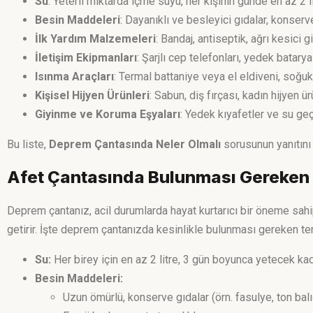
Su
: Yeterli miktarda içme suyu, her kişinin günde en az 2 
Besin Maddeleri
: Dayanıklı ve besleyici gıdalar, konserve
İlk Yardım Malzemeleri
: Bandaj, antiseptik, ağrı kesici 
İletişim Ekipmanları
: Şarjlı cep telefonları, yedek batarya
Isınma Araçları
: Termal battaniye veya el eldiveni, soğu
Kişisel Hijyen Ürünleri
: Sabun, diş fırçası, kadın hijyen ü
Giyinme ve Koruma Eşyaları
: Yedek kıyafetler ve su ge
Bu liste,
Deprem Çantasında Neler Olmalı
sorusunun yanıtını 
Afet Çantasında Bulunması Gereken
Deprem çantanız, acil durumlarda hayat kurtarıcı bir öneme sahi
getirir. İşte deprem çantanızda kesinlikle bulunması gereken te
Su:
Her birey için en az 2 litre, 3 gün boyunca yetecek ka
Besin Maddeleri:
Uzun ömürlü, konserve gıdalar (örn. fasulye, ton balı