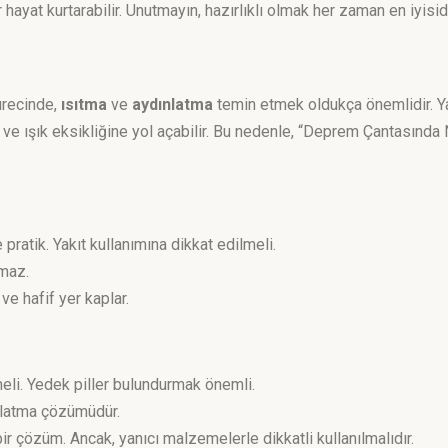
ayat kurtarabilir. Unutmayın, hazırlıklı olmak her zaman en iyisidi
ürecinde,
ısıtma
ve
aydınlatma
temin etmek oldukça önemlidir. Y
lık ve ışık eksikliğine yol açabilir. Bu nedenle, “Deprem Çantasınd
e pratik. Yakıt kullanımına dikkat edilmeli.
amaz.
 ve hafif yer kaplar.
eli. Yedek piller bulundurmak önemli.
ınlatma çözümüdür.
i bir çözüm. Ancak, yanıcı malzemelerle dikkatli kullanılmalıdır.