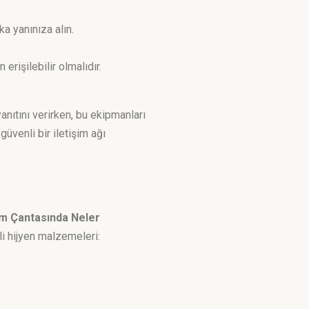
a yanınıza alın.
 erişilebilir olmalıdır.
nıtını verirken, bu ekipmanları
üvenli bir iletişim ağı
m Çantasında Neler
i hijyen malzemeleri: