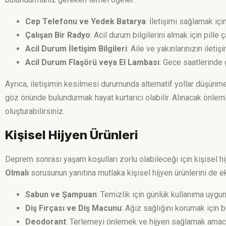
Cep Telefonu ve Yedek Batarya
: İletişimi sağlamak iç
Çalışan Bir Radyo
: Acil durum bilgilerini almak için pille 
Acil Durum İletişim Bilgileri
: Aile ve yakınlarınızın ileti
Acil Durum Flaşörü veya El Lambası
: Gece saatlerinde 
Ayrıca, iletişimin kesilmesi durumunda alternatif yollar düşünm
göz önünde bulundurmak hayat kurtarıcı olabilir. Alınacak önlemle
oluşturabilirsiniz.
Kişisel Hijyen Ürünleri
Deprem sonrası yaşam koşulları zorlu olabileceği için kişisel hi
Olmalı
sorusunun yanıtına mutlaka kişisel hijyen ürünlerini de
Sabun ve Şampuan
: Temizlik için günlük kullanıma uygun
Diş Fırçası ve Diş Macunu
: Ağız sağlığını korumak için 
Deodorant
: Terlemeyi önlemek ve hijyen sağlamak amacıyl