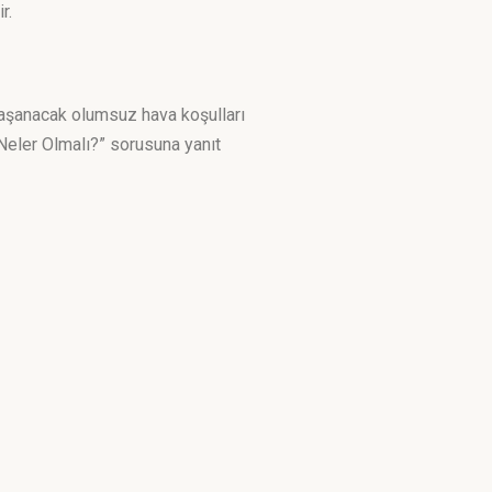
r.
aşanacak olumsuz hava koşulları
a Neler Olmalı?” sorusuna yanıt