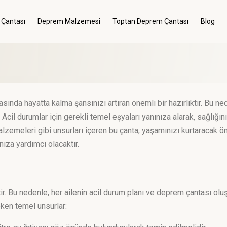
 Çantası
Deprem Malzemesi
Toptan Deprem Çantası
Blog
Menü
Giriş Yap
Kategoriler
Menü
ında hayatta kalma şansınızı artıran önemli bir hazırlıktır. Bu ne
Genel
Acil durumlar için gerekli temel eşyaları yanınıza alarak, sağlığın
malzemeleri gibi unsurları içeren bu çanta, yaşamınızı kurtaracak ö
Deprem Çantası
ıza yardımcı olacaktır.
Deprem Malzemesi
r. Bu nedenle, her ailenin acil durum planı ve deprem çantası olu
eken temel unsurlar: