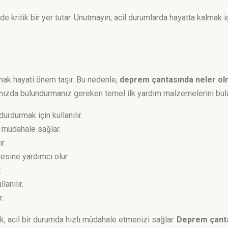
de kritik bir yer tutar. Unutmayın, acil durumlarda hayatta kalmak 
mak hayati önem taşır. Bu nedenle,
deprem çantasında neler ol
nızda bulundurmanız gereken temel ilk yardım malzemelerini bulab
urdurmak için kullanılır.
lı müdahale sağlar.
r.
mesine yardımcı olur.
.
anılır.
r.
, acil bir durumda hızlı müdahale etmenizi sağlar.
Deprem çanta