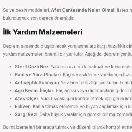
Su ve besin maddeleri,
Afet Çantasında Neler Olmalı
listesin
bulundurmak son derece önemlidir.
İlk Yardım Malzemeleri
Deprem sırasında oluşabilecek yaralanmalara karşı hazırlıklı ol
yardım malzemeleri önemli bir yer tutar. Aşağıda, deprem çanta
Steril Gazlı Bez
: Yaraların üzerini kapatmak ve kanamayı d
Bant ve Yara Plasları
: Küçük kesikler ve yaralar için hız
Antiseptik Solüsyon
: Yaraların temizliği için kullanılmalıdı
Ağrı Kesici İlaçlar
: Baş ağrısı veya diğer acıların gideril
Ateş Ölçer
: Vücut sıcaklığını kontrol etmek için gereklidir
Eldiven
: Kanla temas etmemek ve hijyen sağlamak için kull
Sargı Bezi
: Daha büyük yaralar için gerekli bir malzemedi
Bu malzemeleri bir arada tutmak ve düzenli olarak kontrol etmek