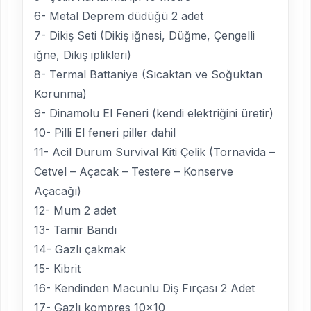
6- Metal Deprem düdüğü 2 adet
7- Dikiş Seti (Dikiş iğnesi, Düğme, Çengelli
iğne, Dikiş iplikleri)
8- Termal Battaniye (Sıcaktan ve Soğuktan
Korunma)
9- Dinamolu El Feneri (kendi elektriğini üretir)
10- Pilli El feneri piller dahil
11- Acil Durum Survival Kiti Çelik (Tornavida –
Cetvel – Açacak – Testere – Konserve
Açacağı)
12- Mum 2 adet
13- Tamir Bandı
14- Gazlı çakmak
15- Kibrit
16- Kendinden Macunlu Diş Fırçası 2 Adet
17- Gazlı kompres 10×10