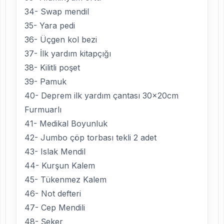
34- Swap mendil
35- Yara pedi
36- Üçgen kol bezi
37- İlk yardım kitapçığı
38- Kilitli poşet
39- Pamuk
40- Deprem ilk yardım çantası 30x20cm
Furmuarlı
41- Medikal Boyunluk
42- Jumbo çöp torbası tekli 2 adet
43- Islak Mendil
44- Kurşun Kalem
45- Tükenmez Kalem
46- Not defteri
47- Cep Mendili
48- Şeker