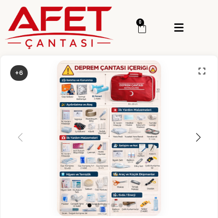
Menü
0
Giriş Yap
Sipariş Takip
+6
Kategoriler
Menü
Genel
Deprem Çantası
Deprem Malzemesi
İlk Yardım Çantası
Okul Deprem Çantası
Toptan Deprem Çantası