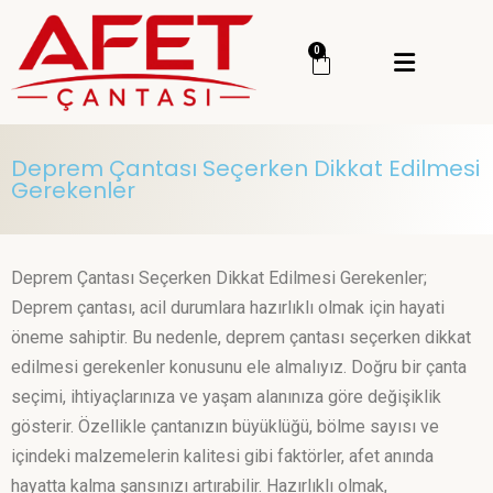
Menü
0
Giriş Yap
Sipariş Takip
Deprem Çantası Seçerken Dikkat Edilmesi
Kategoriler
Menü
Gerekenler
Genel
Deprem Çantası Seçerken Dikkat Edilmesi Gerekenler;
Deprem Çantası
Deprem çantası, acil durumlara hazırlıklı olmak için hayati
Deprem Malzemesi
öneme sahiptir. Bu nedenle, deprem çantası seçerken dikkat
İlk Yardım Çantası
edilmesi gerekenler konusunu ele almalıyız. Doğru bir çanta
seçimi, ihtiyaçlarınıza ve yaşam alanınıza göre değişiklik
Okul Deprem Çantası
gösterir. Özellikle çantanızın büyüklüğü, bölme sayısı ve
Toptan Deprem Çantası
içindeki malzemelerin kalitesi gibi faktörler, afet anında
hayatta kalma şansınızı artırabilir. Hazırlıklı olmak,