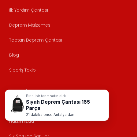
İlk Yardım Çantası
Deprem Malzemesi
Toptan Deprem Çantası
Blog
Sipariş Takip
Anasayfa
Birisi bir tane satın aldı
Siyah Deprem Çantası 165
KVK
Parça
21 dakika önce Antalya'dan
Hakkımızda
Sık Sorulan Sorular