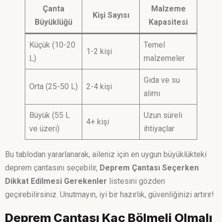
Çanta
Malzeme
Kişi Sayısı
Büyüklüğü
Kapasitesi
Küçük (10-20
Temel
1-2 kişi
L)
malzemeler
Gıda ve su
Orta (25-50 L)
2-4 kişi
alımı
Büyük (55 L
Uzun süreli
4+ kişi
ve üzeri)
ihtiyaçlar
Bu tablodan yararlanarak, aileniz için en uygun büyüklükteki
deprem çantasını seçebilir,
Deprem Çantası Seçerken
Dikkat Edilmesi Gerekenler
listesini gözden
geçirebilirsiniz. Unutmayın, iyi bir hazırlık, güvenliğinizi artırır!
Deprem Çantası Kaç Bölmeli Olmalı