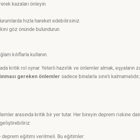
rerek kazaları önleyin.
durumlarda hızla hareket edebilirsiniz.
skini göz önünde bulundurun.
lam kılıflarla kullanın.
da kritik rol oynar. Yeterli hazırlık ve önlemler almak, eşyaların
lınması gereken önlemler
sadece binalarla sınırlı kalmamalıdır;
ler arasında kritik bir yer tutar. Her bireyin deprem riskine dair
eliştirebiliriz:
deprem eğitimi verilmeli. Bu eğitimler: