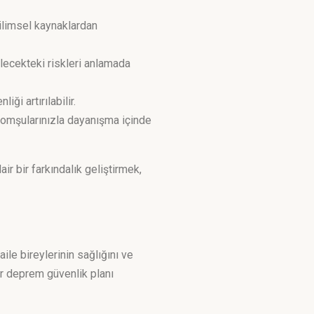
bilimsel kaynaklardan
lecekteki riskleri anlamada
iği artırılabilir.
komşularınızla dayanışma içinde
ir bir farkındalık geliştirmek,
le bireylerinin sağlığını ve
bir deprem güvenlik planı