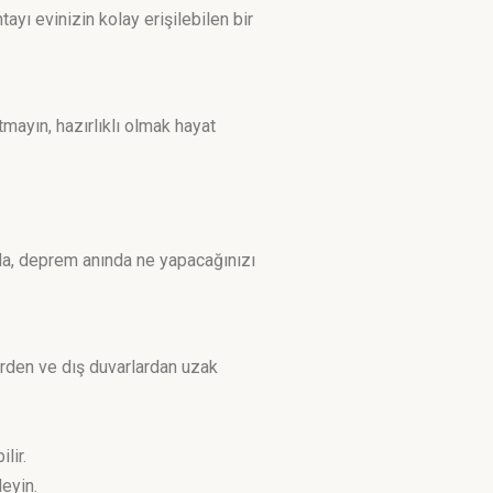
ayı evinizin kolay erişilebilen bir
tmayın, hazırlıklı olmak hayat
da, deprem anında ne yapacağınızı
erden ve dış duvarlardan uzak
lir.
leyin.