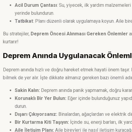
Acil Durum Çantası
: Su, yiyecek, ilk yardım malzemeleri 
yerinde bulundurun.
Tatbikat
: Planı düzenli olarak uygulamaya koyun. Aile bire
Bu stratejiler,
Deprem Öncesi Alınması Gereken Önlemler
ar
kurtarır!
Deprem Anında Uygulanacak Önleml
Deprem anında hızlı ve doğru hareket etmek hayati önem taşır
bilmek de yer alır. İşte dikkate almanız gereken bazı önemli adı
Sakin Kalın:
Deprem anında panik yapmamak, doğru kararla
Korunaklı Bir Yer Bulun:
Eğer içinde bulunduğunuz yapıda
durun.
Dışarı Çıkıyorsanız:
Binalardan, ağaçlardan ve elektrik di
Bir Kurtarma Kiti Taşıyın:
İçinde su, enerji barları, ilk ya
Aile İletişim Planı:
Aile bireyleri ile nasıl iletişim kuracağı