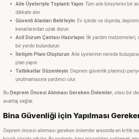
Aile Üyeleriyle Toplantı Yapın
: Tüm aile bireylerini bir a
dikkate alın.
Güvenli Alanları Belirleyin
: Ev içinde ve dışında, deprem
kenarlarından uzak durun.
Acil Durum Çantası Hazırlayın
: İlk yardım malzemeleri, s
bir yerde bulundurun.
İletişim Planı Oluşturun
: Aile üyelerinin nerede buluşacağ
plan yapın.
Tatbikatlar Düzenleyin
: Deprem güvenlik planınızı periy
unutmamasına yardımcı olur.
Bu
Deprem Öncesi Alınması Gereken Önlemler
, olası bir 
avantaj sağlar.
Bina Güvenliği için Yapılması Gereke
Deprem öncesi alınması gereken önlemler arasında en kritik nokta
büyük ölçüde etkiler. Bu nedenle, bina güvenliğini sağlamak ama