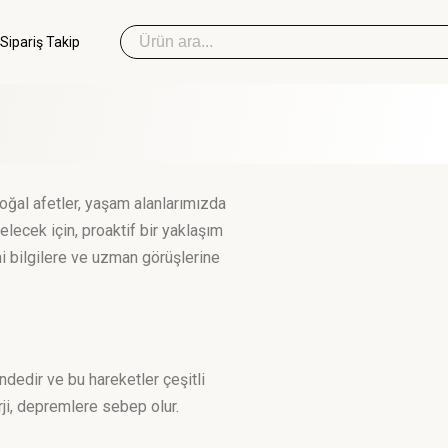
Sipariş Takip
Sipariş Takip
oğal afetler, yaşam alanlarımızda
İlk Yardım Çantası
elecek için, proaktif bir yaklaşım
i bilgilere ve uzman görüşlerine
Okul Deprem Çantası
Toptan Deprem Çantası
dedir ve bu hareketler çeşitli
erji, depremlere sebep olur.