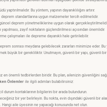
yaptırılmalıdır. Bu yöntem, yapının dayanıklılığını artırır.
e deprem standartlarına uygun malzemeler tercih edilmelidir.
güncel deprem yönetmeliklerine uygun olarak gerçekleştirilmelidi
 yapılması, zayıf noktaların güçlendirilmesi açısından önemlidir.
me çalışmaları ile depreme dayanıklı hale getirilebilir.
 deprem sonrası meydana gelebilecek zararları minimize eder. Bu 
k büyük bir gerekliliktir. Unutmayın, güvenli bir yapı, güvenli bir
ız en önemli tedbirlerden biridir. Bu plan, ailenizin güvenliğini s
ken Önlemler
ile ilgili adımları bulabilirsiniz:
cil durum kontaklarının bilgilerini bir arada bulundurun.
eğiniz bir yer belirleyin. Bu nokta, evin dışındaki güvenli bir alan
ın. Hangi aile üyesinin ne yapacağı konusunda net olun.