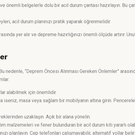
ve önemli belgelerle dolu bir acil durum çantası hazırlayın. Bu çant
yleri, acil durum planınızı pratik yaparak öğrenmelidir.
asında yer alır ve depreme hazırlığınızı önemli ölçüde artırır. Unu
er
. Bu nedenle, “Deprem Öncesi Alınması Gereken Önlemler” arasın
mlar:
r alabilmek için önemlidir.
 iseniz, masa veya sağlam bir mobilyanın altına girin. Pencerel
reklerinden uzaklaşın. Açık bir alana yönelin.
rdım malzemeleri ve fener bulunduran bir acil durum kiti yararlı olabi
nızı planlayın. Cep telefonları çalışmayabilir, alternatif yollar belir