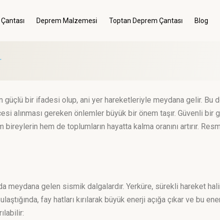
 Çantası
Deprem Malzemesi
Toptan Deprem Çantası
Blog
Menü
Giriş Yap
r
Kategoriler
Menü
çlü bir ifadesi olup, ani yer hareketleriyle meydana gelir. Bu d
Genel
cesi alınması gereken önlemler büyük bir önem taşır. Güvenli bir g
bireylerin hem de toplumların hayatta kalma oranını artırır. Resm
Deprem Çantası
Deprem Malzemesi
a meydana gelen sismik dalgalardır. Yerküre, sürekli hareket halin
ulaştığında, fay hatları kırılarak büyük enerji açığa çıkar ve bu en
labilir: