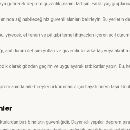
raya getirerek deprem güvenlik planını tartışın. Farklı yaş grupların
 anında sığınabileceğiniz güvenli alanları belirleyin. Bu yerlerin 
u, yiyecek, el feneri ve pil gibi temel ihtiyaçları içeren acil durum
ı, acil durum iletişim yolları ve güvenilir bir arkadaş veya akraba i
odik olarak gözden geçirin ve uygulayarak tatbikatlar yapın. Bu, 
deprem anında aile bireylerini korumanız için hayati önem taşır. Un
nler
lardan biri, binaların güvenliğidir. Dayanıklı yapılar, deprem sır
cıyla yapılması gereken adımları aşağıdaki şekilde sıralayabiliriz