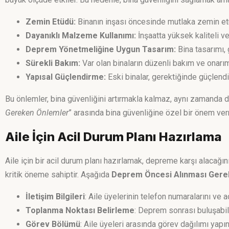
Zemin Etüdü:
Binanın inşası öncesinde mutlaka zemin etüdü 
Dayanıklı Malzeme Kullanımı:
İnşaatta yüksek kaliteli v
Deprem Yönetmeliğine Uygun Tasarım:
Bina tasarımı, 
Sürekli Bakım:
Var olan binaların düzenli bakım ve onarım
Yapısal Güçlendirme:
Eski binalar, gerektiğinde güçlendir
Bu önlemler, bina güvenliğini artırmakla kalmaz, aynı zamanda
Gereken Önlemler
” arasında bina güvenliğine özel bir önem verme
Aile İçin Acil Durum Planı Hazırlama
Aile için bir acil durum planı hazırlamak, depreme karşı alacağın
kritik öneme sahiptir. Aşağıda
Deprem Öncesi Alınması Gere
İletişim Bilgileri
: Aile üyelerinin telefon numaralarını ve a
Toplanma Noktası Belirleme
: Deprem sonrası buluşabilec
Görev Bölümü
: Aile üyeleri arasında görev dağılımı yap