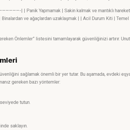
——-| | Panik Yapmamak | Sakin kalmak ve mantıklı hareket et
Binalardan ve ağaçlardan uzaklaşmak | | Acil Durum Kiti | Temel ih
ken Önlemler” listesini tamamlayarak güvenliğinizi artırır. Unu
mleri
enliğini sağlamak önemli bir yer tutar. Bu aşamada, evdeki eşyal
almanız gereken bazı yöntemler:
seviyede tutun.
çinde saklayın.