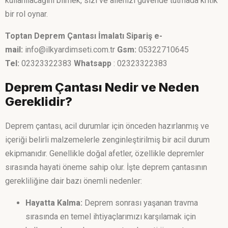
kullanılacağını bilmek, sizi ve ailenizi güvende tutmada kritik
bir rol oynar.
Toptan Deprem Çantası İmalatı
Sipariş e-
mail:
info@ilkyardimseti.com.tr
Gsm:
05322710645
Tel:
02323322383
Whatsapp
: 02323322383
Deprem Çantası Nedir ve Neden
Gereklidir?
Deprem çantası, acil durumlar için önceden hazırlanmış ve
içeriği belirli malzemelerle zenginleştirilmiş bir acil durum
ekipmanıdır. Genellikle doğal afetler, özellikle depremler
sırasında hayati öneme sahip olur. İşte deprem çantasının
gerekliliğine dair bazı önemli nedenler:
Hayatta Kalma:
Deprem sonrası yaşanan travma
sırasında en temel ihtiyaçlarımızı karşılamak için