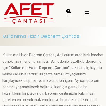
Menü
0
Giriş Yap
Sipariş Takip
Kullanıma Hazır Deprem Çantası
Kategoriler
Menü
Genel
Kullanıma Hazır Deprem Çantası; Acil durumlarda hızlı hareket
Deprem Çantası
etmek hayati öneme sahiptir. Bu nedenle, özellikle depremler
için
“Kullanıma Hazır Deprem Çantası”
hazırlamak, hayatta
Deprem Malzemesi
kalma şansınızı artırır. Bu çanta, temel ihtiyaçlarınızı
İlk Yardım Çantası
karşılayacak ekipman ve malzemeleri içerir. Ayrıca, deprem
Okul Deprem Çantası
sonrası yaşanabilecek belirsizlikler için gerekli olan
hazırlıkların bir parçasıdır. Deprem çantanızda bulunması
Toptan Deprem Çantası
gereken en önemli malzemeleri ve bu malzemelerin nasıl