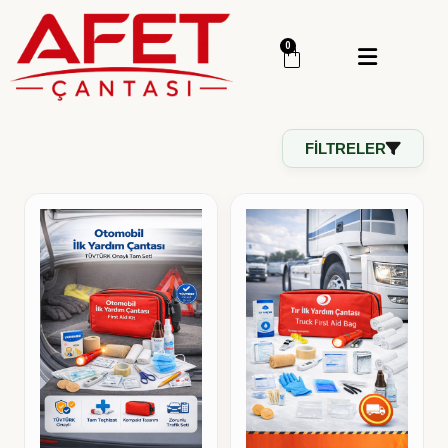
Menü
0
Giriş Yap
Sipariş Takip
FILTRELER
Kategoriler
Menü
Genel
Deprem Çantası
Deprem Malzemesi
İlk Yardım Çantası
Okul Deprem Çantası
Toptan Deprem Çantası