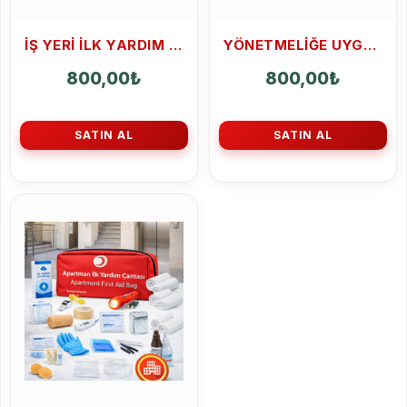
IŞ YERI ILK YARDIM ÇANTASI RUHSATA UYGUN
YÖNETMELIĞE UYGUN ILK YARDIM ÇANTASI 35 PARÇA TAM KAPSAMLI
800,00
₺
800,00
₺
SATIN AL
SATIN AL