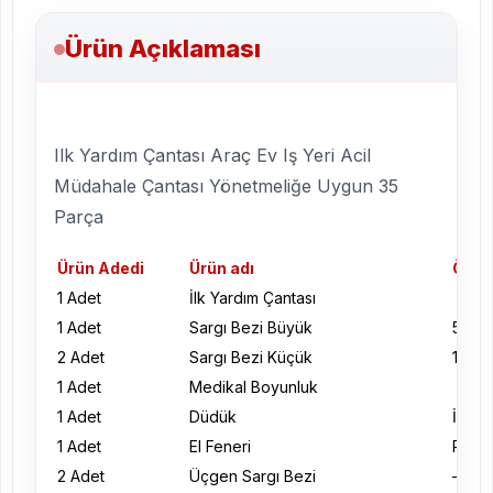
Ürün Açıklaması
Ilk Yardım Çantası Araç Ev Iş Yeri Acil
Müdahale Çantası Yönetmeliğe Uygun 35
Parça
Ürün Adedi
Ürün adı
Ölçü 
1 Adet
İlk Yardım Çantası
1 Adet
Sargı Bezi Büyük
5×15
2 Adet
Sargı Bezi Küçük
10×1
1 Adet
Medikal Boyunluk
1 Adet
Düdük
İp ask
1 Adet
El Feneri
Piller
2 Adet
Üçgen Sargı Bezi
–