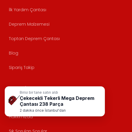
İlk Yardım Çantası
Deprem Malzemesi
Toptan Deprem Çantası
Blog
Sipariş Takip
Anasayfa
Birisi bir tane satın aldı
Çekecekli Tekerli Mega Deprem
KVK
Çantası 238 Parça
2 dakika önce İstanbul'dan
Hakkımızda
Sık Sorulan Sorular