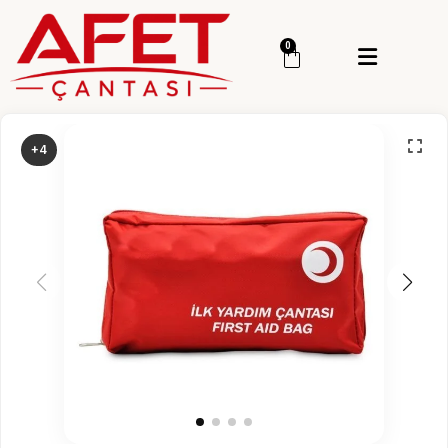
Menü
0
Giriş Yap
Sipariş Takip
+4
Kategoriler
Menü
Genel
Deprem Çantası
Deprem Malzemesi
İlk Yardım Çantası
Okul Deprem Çantası
Toptan Deprem Çantası