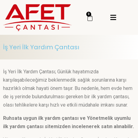
Menü
0
Giriş Yap
Sipariş Takip
İş Yeri İlk Yardım Çantası
Kategoriler
Menü
Genel
İş Yeri İlk Yardım Çantası; Günlük hayatımızda
Deprem Çantası
karşılaşabileceğimiz beklenmedik sağlık sorunlarına karşı
hazırlıklı olmak hayati önem taşır. Bu nedenle, hem evde hem
Deprem Malzemesi
de iş yerinde bulundurulması gereken bir ilk yardım çantası,
İlk Yardım Çantası
olası tehlikelere karşı hızlı ve etkili müdahale imkanı sunar.
Okul Deprem Çantası
Ruhsata uygun ilk yardım çantası ve Yönetmelik uyumlu
Toptan Deprem Çantası
ilk yardım çantası sitemizden incelenerek satın alınabilir.