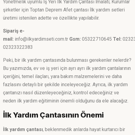
Yönetmelik uyumlu İş Yeri İlk Yardım Çantası İmalatı; Kurumlar
şirketler için Toptan Deprem Afet çantası İlk yardım setleri
üretimi istenilen adette ve özellikte yapılabilir.
Sipariş e-
mail:
info@ilkyardimseti.com.tr
Gsm:
05322710645
Tel:
0232
02323322383
Peki, bir ilk yardım çantasında bulunması gerekenler nelerdir?
Bu yazımızda, ev ve iş yeri için ayrı ayrı ilk yardım çantalarının
içeriğini, temel ilaçları, yara bakım malzemelerini ve daha
fazlasını detaylı bir şekilde inceleyeceğiz. Ayrıca, ilk yardım
çantanızı nasıl düzenleyeceğiniz, kontrol edeceğiniz ve
neden ilk yardım eğitiminin önemli olduğunu da ele alacağız.
İlk Yardım Çantasının Önemi
İlk yardım çantası
, beklenmedik anlarda hayat kurtarıcı bir