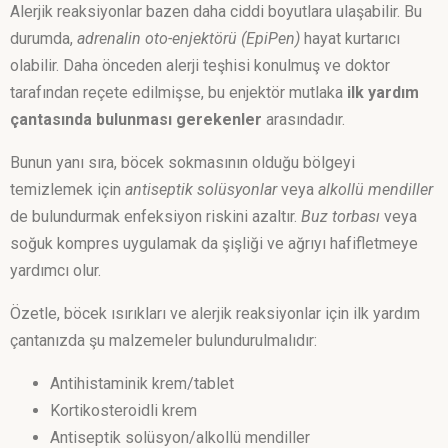
Alerjik reaksiyonlar bazen daha ciddi boyutlara ulaşabilir. Bu
durumda,
adrenalin oto-enjektörü (EpiPen)
hayat kurtarıcı
olabilir. Daha önceden alerji teşhisi konulmuş ve doktor
tarafından reçete edilmişse, bu enjektör mutlaka
ilk yardım
çantasında bulunması gerekenler
arasındadır.
Bunun yanı sıra, böcek sokmasının olduğu bölgeyi
temizlemek için
antiseptik solüsyonlar
veya
alkollü mendiller
de bulundurmak enfeksiyon riskini azaltır.
Buz torbası
veya
soğuk kompres uygulamak da şişliği ve ağrıyı hafifletmeye
yardımcı olur.
Özetle, böcek ısırıkları ve alerjik reaksiyonlar için ilk yardım
çantanızda şu malzemeler bulundurulmalıdır:
Antihistaminik krem/tablet
Kortikosteroidli krem
Antiseptik solüsyon/alkollü mendiller