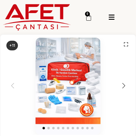
Menü
0
Giriş Yap
Sipariş Takip
+11
Kategoriler
Menü
Genel
Deprem Çantası
Deprem Malzemesi
İlk Yardım Çantası
Okul Deprem Çantası
Toptan Deprem Çantası