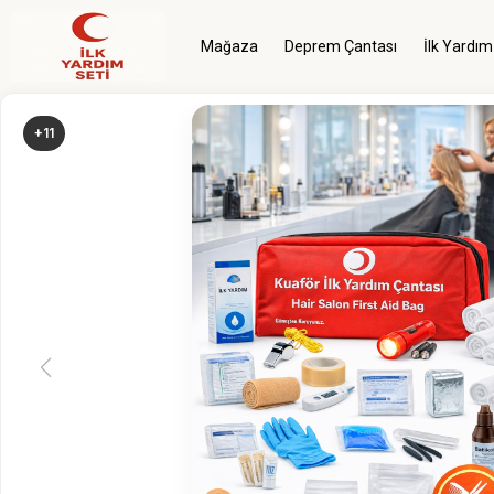
Mağaza
Deprem Çantası
İlk Yardım
+11