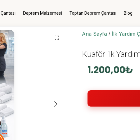
 Çantası
Deprem Malzemesi
Toptan Deprem Çantası
Blog
Menü
Ana Sayfa
/
İlk Yardım 
Giriş Yap
Kuaför ilk Yardı
Kategoriler
Menü
1.200,00
₺
Genel
Deprem Çantası
Deprem Malzemesi