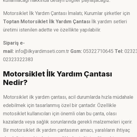
kullanılacağı hakkında detaylı bilgiler paylaşacağız.
Motorsiklet İlk Yardım Çantası İmalatı; Kurumlar şirketler için
Toptan Motorsiklet İlk Yardım Çantası
İlk yardım setleri
üretimi istenilen adette ve özellikte yapılabilir.
Sipariş e-
mail:
info@ilkyardimseti.com.tr
Gsm:
05322710645
Tel:
0232
02323322383
Motorsiklet İlk Yardım Çantası
Nedir?
Motorsiklet ilk yardım çantası, acil durumlarda hızla müdahale
edebilmek için tasarlanmış özel bir çantadır. Özellikle
motosiklet kullanıcıları için önemli olan bu çanta, olası
kazalarda veya sağlık sorunlarında gerekli malzemeleri içerir.
Bir motorsiklet ilk yardım çantasının amacı, yaralıların ihtiyaç