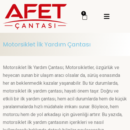
Menü
0
Giriş Yap
Sipariş Takip
Motorsiklet İlk Yardım Çantası
Kategoriler
Menü
Genel
Motorsiklet İlk Yardım Çantası; Motorsikletler, özgürlük ve
Deprem Çantası
heyecan sunan bir ulaşım aracı olsalar da, sürüş esnasında
her an beklenmedik kazalar yaşanabilir. Bu tür durumlarda,
Deprem Malzemesi
motorsiklet ilk yardım çantası, hayati önem taşır. Doğru ve
İlk Yardım Çantası
etkili bir ilk yardım çantası, hem acil durumlarda hem de küçük
Okul Deprem Çantası
yaralanmalarda hızlı müdahale imkanı sunar. Böylece, hem
motorcu hem de yol arkadaşı için güvenliği artırır. Bu yazıda,
Toptan Deprem Çantası
motorsiklet ilk yardım çantasının içerikleri ve nasıl