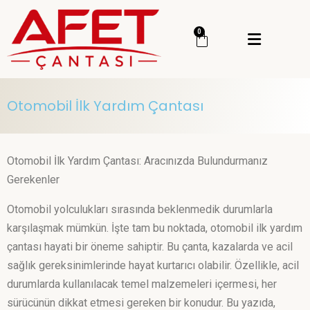
Menü
0
Giriş Yap
Sipariş Takip
Otomobil İlk Yardım Çantası
Kategoriler
Menü
Genel
Otomobil İlk Yardım Çantası: Aracınızda Bulundurmanız
Deprem Çantası
Gerekenler
Deprem Malzemesi
Otomobil yolculukları sırasında beklenmedik durumlarla
İlk Yardım Çantası
karşılaşmak mümkün. İşte tam bu noktada, otomobil ilk yardım
çantası hayati bir öneme sahiptir. Bu çanta, kazalarda ve acil
Okul Deprem Çantası
sağlık gereksinimlerinde hayat kurtarıcı olabilir. Özellikle, acil
Toptan Deprem Çantası
durumlarda kullanılacak temel malzemeleri içermesi, her
sürücünün dikkat etmesi gereken bir konudur. Bu yazıda,