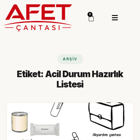
Menü
0
Giriş Yap
Sipariş Takip
Kategoriler
Menü
ARŞIV
Genel
Etiket:
Acil Durum Hazırlık
Deprem Çantası
Listesi
Deprem Malzemesi
İlk Yardım Çantası
Okul Deprem Çantası
Toptan Deprem Çantası