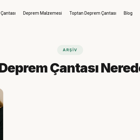
 Çantası
Deprem Malzemesi
Toptan Deprem Çantası
Blog
Menü
Giriş Yap
ARŞIV
Kategoriler
Menü
Deprem Çantası Nerede 
Genel
Deprem Çantası
Deprem Malzemesi