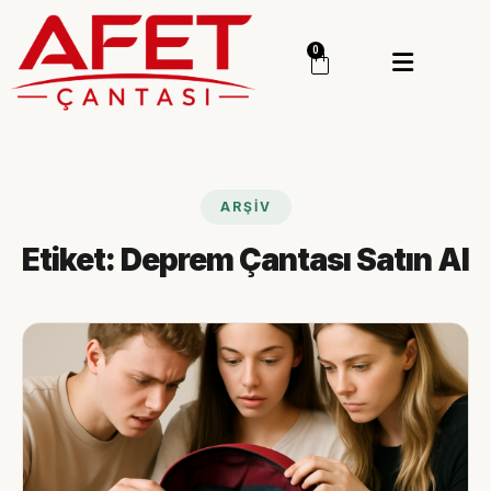
Menü
0
Giriş Yap
Sipariş Takip
Kategoriler
Menü
ARŞIV
Genel
Etiket:
Deprem Çantası Satın Al
Deprem Çantası
Deprem Malzemesi
İlk Yardım Çantası
Okul Deprem Çantası
Toptan Deprem Çantası