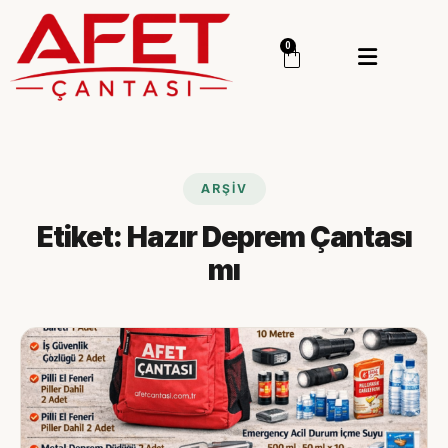
Menü
0
Giriş Yap
Sipariş Takip
Kategoriler
Menü
ARŞIV
Genel
Etiket:
Hazır Deprem Çantası
Deprem Çantası
mı
Deprem Malzemesi
İlk Yardım Çantası
Okul Deprem Çantası
Toptan Deprem Çantası