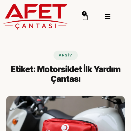
Menü
0
Giriş Yap
Sipariş Takip
Kategoriler
Menü
ARŞIV
Genel
Etiket:
Motorsiklet İlk Yardım
Deprem Çantası
Çantası
Deprem Malzemesi
İlk Yardım Çantası
Okul Deprem Çantası
Toptan Deprem Çantası