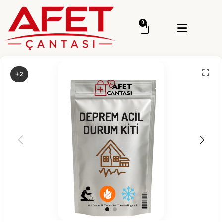
Menü
0
Giriş Yap
Sipariş Takip
+2
Kategoriler
Menü
Genel
Deprem Çantası
Deprem Malzemesi
İlk Yardım Çantası
Okul Deprem Çantası
Toptan Deprem Çantası