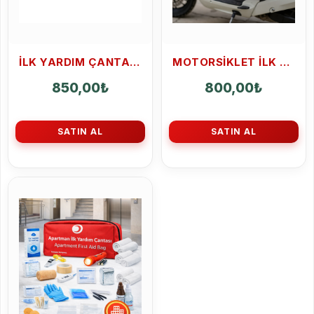
ILK YARDIM ÇANTASI ARAÇ EV IŞ YERI ACIL MÜDAHALE ÇANTASI YÖNETMELIĞE UYGUN 35 PARÇA
MOTORSIKLET İLK YARDIM ÇANTASI
850,00
₺
800,00
₺
SATIN AL
SATIN AL