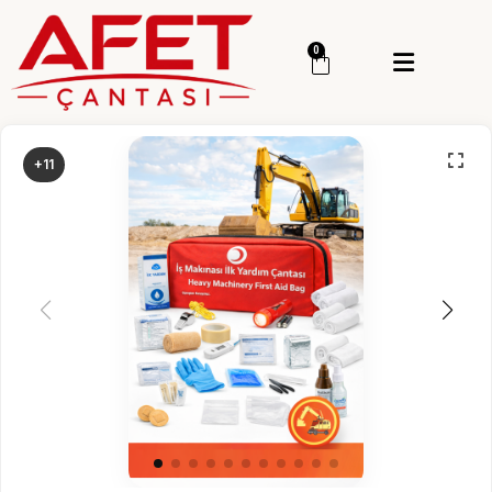
Menü
0
Giriş Yap
Sipariş Takip
+11
Kategoriler
Menü
Genel
Deprem Çantası
Deprem Malzemesi
İlk Yardım Çantası
Okul Deprem Çantası
Toptan Deprem Çantası