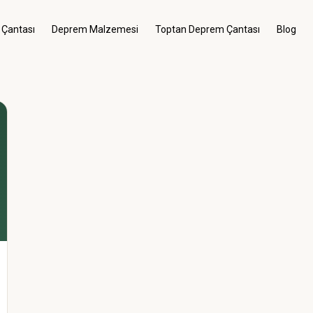
 Çantası
Deprem Malzemesi
Toptan Deprem Çantası
Blog
Menü
Giriş Yap
Kategoriler
Menü
Genel
Deprem Çantası
Deprem Malzemesi