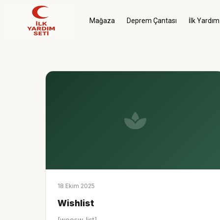
Mağaza
Deprem Çantası
İlk Yardım
18 Ekim 2025
Wishlist
[woosw_list]