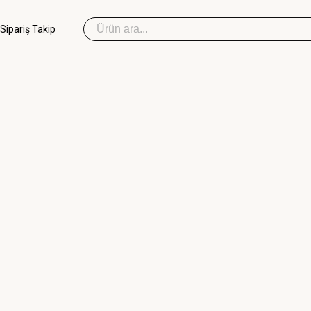
Sipariş Takip
Sipariş Takip
İlk Yardım Çantası
Okul Deprem Çantası
Toptan Deprem Çantası