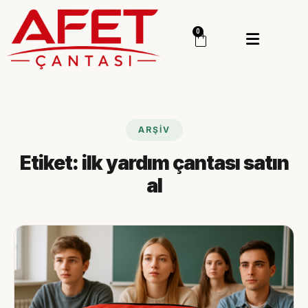
Menü
0
Giriş Yap
Sipariş Takip
Kategoriler
Menü
ARŞIV
Genel
Etiket:
ilk yardım çantası satın
Deprem Çantası
al
Deprem Malzemesi
İlk Yardım Çantası
Okul Deprem Çantası
Toptan Deprem Çantası